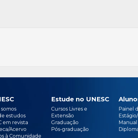
NESC
Estude no UNESC
Aluno
somos
Cursos Livres e
Painel 
de estudos
Extensão
Estági
 em revista
Graduação
Manual
teca/Acervo
Pós-graduação
Diploma
os à Comunidade