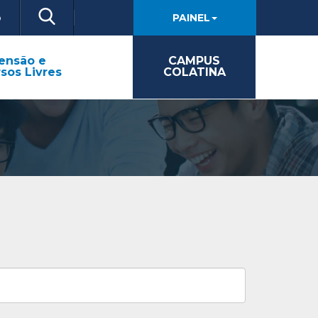
o
PAINEL
ensão e
CAMPUS
sos Livres
COLATINA