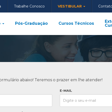
a
Trabalhe Conosco
VESTIBULAR
Contat
Ext
o
Pós-Graduação
Cursos Técnicos
Cur
ormulário abaixo! Teremos o prazer em lhe atender!
E-MAIL