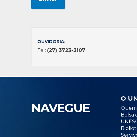
OUVIDORIA:
Tel:
(27) 3723-3107
O U
NAVEGUE
Quem 
Bolsa 
UNESC
Biblio
Serviç