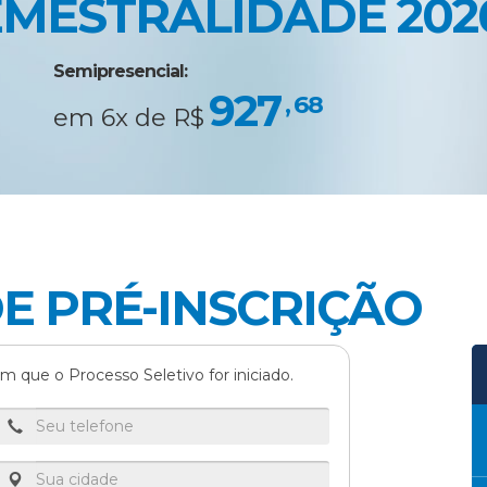
EMESTRALIDADE 202
Chiarelli Neto
Semipresencial:
927
offmann Prates
, 68
em 6x de R$
 Angela Colombi Marchesi
 Christina de Sousa Loyola
E PRÉ-INSCRIÇÃO
 Rache Kieper
m que o Processo Seletivo for iniciado.