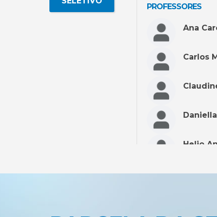
SELETIVO
PROFESSORES
Ana Car
Carlos 
Claudin
Daniella
Helio A
Katia D
Kelly C