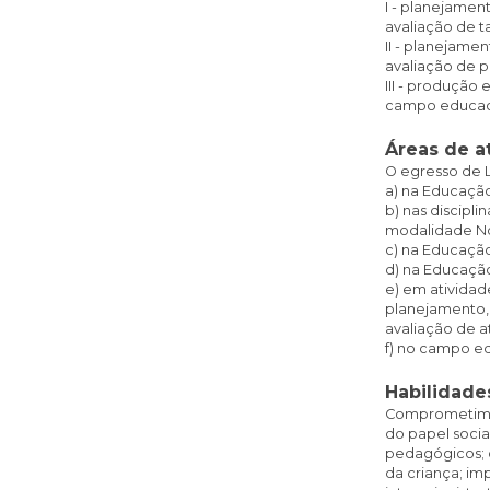
I - planejame
avaliação de t
II - planejam
avaliação de p
III - produção
campo educaci
Áreas de a
O egresso de 
a) na Educação 
b) nas discipl
modalidade N
c) na Educação
d) na Educação
e) em atividad
planejamento
avaliação de a
f) no campo e
Habilidade
Comprometime
do papel socia
pedagógicos; 
da criança; i