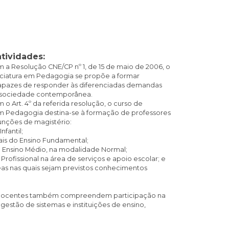
atividades:
a Resolução CNE/CP nº 1, de 15 de maio de 2006, o
nciatura em Pedagogia se propõe a formar
capazes de responder às diferenciadas demandas
 sociedade contemporânea.
o Art. 4º da referida resolução, o curso de
em Pedagogia destina-se à formação de professores
unções de magistério:
nfantil;
iais do Ensino Fundamental;
e Ensino Médio, na modalidade Normal;
Profissional na área de serviços e apoio escolar; e
eas nas quais sejam previstos conhecimentos
 docentes também compreendem participação na
gestão de sistemas e instituições de ensino,