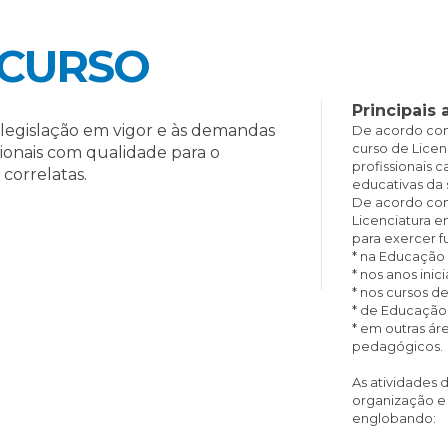
 CURSO
Principais 
egislação em vigor e às demandas
De acordo com 
curso de Lice
ionais com qualidade para o
profissionais 
 correlatas.
educativas da
De acordo com 
Licenciatura 
para exercer f
* na Educação I
* nos anos inic
* nos cursos d
* de Educação 
* em outras ár
pedagógicos.
As atividades
organização e 
englobando: