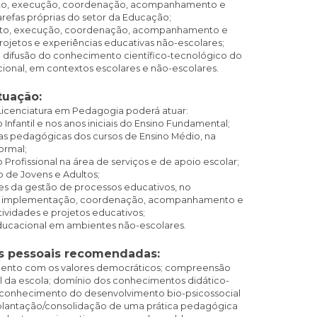
nto, execução, coordenação, acompanhamento e
arefas próprias do setor da Educação;
ento, execução, coordenação, acompanhamento e
rojetos e experiências educativas não-escolares;
 e difusão do conhecimento científico-tecnológico do
onal, em contextos escolares e não-escolares.
tuação:
Licenciatura em Pedagogia poderá atuar:
Infantil e nos anos iniciais do Ensino Fundamental;
inas pedagógicas dos cursos de Ensino Médio, na
ormal;
 Profissional na área de serviços e de apoio escolar;
 de Jovens e Adultos;
es da gestão de processos educativos, no
, implementação, coordenação, acompanhamento e
tividades e projetos educativos;
ducacional em ambientes não-escolares.
s pessoais recomendadas:
nto com os valores democráticos; compreensão
l da escola; domínio dos conhecimentos didático-
conhecimento do desenvolvimento bio-psicossocial
mplantação/consolidação de uma prática pedagógica