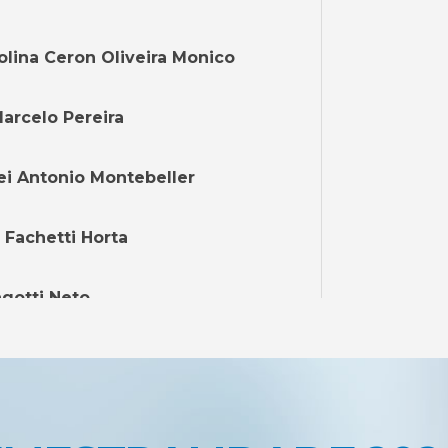
olina Ceron Oliveira Monico
Marcelo Pereira
ei Antonio Montebeller
 Fachetti Horta
ngotti Neto
utra Pinheiro de Lacerda
ristina Mota Braga Chiepe