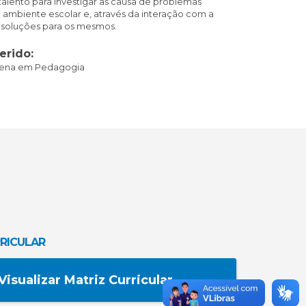
 talento para investigar as causa de problemas
ambiente escolar e, através da interação com a
r soluções para os mesmos.
erido:
Plena em Pedagogia
RICULAR
Visualizar Matriz Curricular