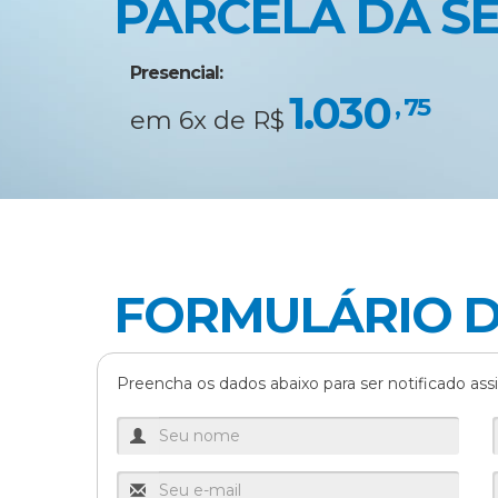
PARCELA DA S
Orlando 
Presencial:
1.030
Saulo H
, 75
em 6x de R$
Valeria
Yolanda
FORMULÁRIO D
Zuleika
Preencha os dados abaixo para ser notificado assi