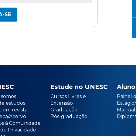
A-SE
NESC
Estude no UNESC
Aluno
somos
Cursos Livres e
Painel 
de estudos
Extensão
Estági
 em revista
Graduação
Manual
teca/Acervo
Pós-graduação
Diploma
os à Comunidade
 de Privacidade