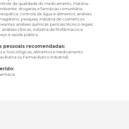
ntrole de qualidade do medicamento, matéria-
mbiente; drogarias e farmácias comunitária,
meopática; controle de água e alimentos; análises
magistério; pesquisa; indústria de cosméticos;
neantes; análises químicas; perícias técnico-legais;
; análises clínicas; indústria de fitofármacos e
ejo e saúde pública.
s pessoais recomendadas:
cas e Toxicológicas, Alimentos e Medicamento
macêutica ou Farmacêutico Industrial).
erido:
armácia