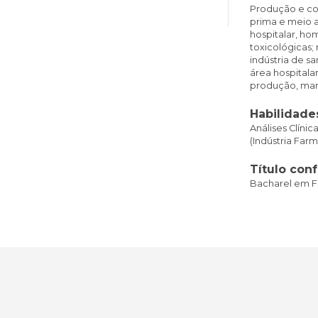
Produção e co
prima e meio a
hospitalar, ho
toxicológicas; 
indústria de sa
área hospitalar
produção, man
Habilidade
Análises Clíni
(Indústria Far
Título conf
Bacharel em F