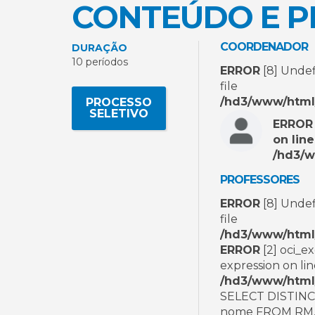
CONTEÚDO E 
COORDENADOR
DURAÇÃO
10 períodos
ERROR
[8] Undef
file
/hd3/www/html/
PROCESSO
SELETIVO
ERROR
on lin
/hd3/w
PROFESSORES
ERROR
[8] Undef
file
/hd3/www/html/
ERROR
[2] oci_e
expression on li
/hd3/www/html/
SELECT DISTIN
nome FROM RM.