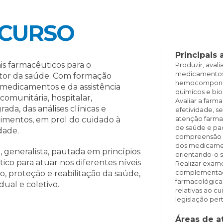
 CURSO
Principais 
is farmacêuticos para o
Produzir, avali
medicamentos;
tor da saúde. Com formação
hemocomponen
medicamentos e da assistência
químicos e bio
omunitária, hospitalar,
Avaliar a farm
ada, das análises clínicas e
efetividade, 
alimentos, em prol do cuidado à
atenção farmac
de saúde e pa
dade.
compreensão do
dos medicamen
a, generalista, pautada em princípios
orientando-o 
tico para atuar nos diferentes níveis
Realizar exames
, proteção e reabilitação da saúde,
complementaçã
farmacológicas
ual e coletivo.
relativas ao c
legislação per
Áreas de a