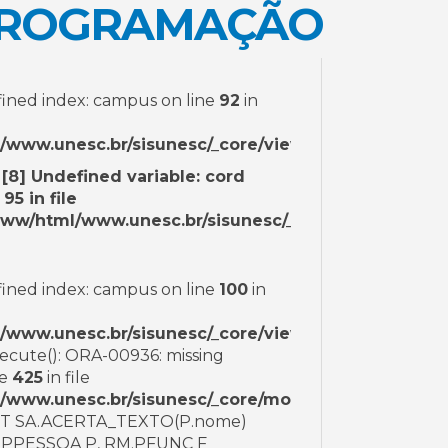
PROGRAMAÇÃO
ined index: campus on line
92
in
www.unesc.br/sisunesc/_core/view/site/cursos/farm
[8] Undefined variable: cord
e
95
in file
ww/html/www.unesc.br/sisunesc/_core/view/site/cu
ined index: campus on line
100
in
www.unesc.br/sisunesc/_core/view/site/cursos/farm
xecute(): ORA-00936: missing
ne
425
in file
www.unesc.br/sisunesc/_core/model/dao/statement
CT SA.ACERTA_TEXTO(P.nome)
PPESSOA P, RM.PFUNC F