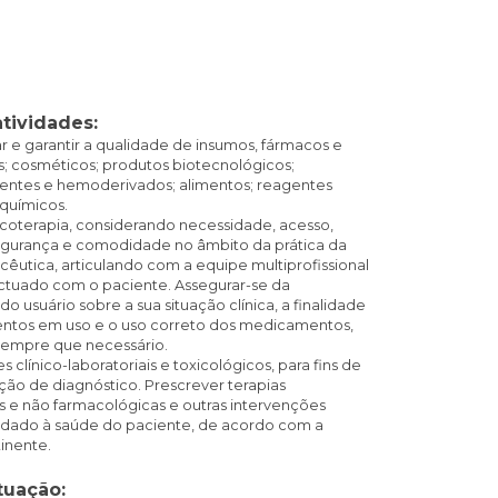
atividades:
ar e garantir a qualidade de insumos, fármacos e
 cosméticos; produtos biotecnológicos;
tes e hemoderivados; alimentos; reagentes
químicos.
acoterapia, considerando necessidade, acesso,
segurança e comodidade no âmbito da prática da
êutica, articulando com a equipe multiprofissional
ctuado com o paciente.
Assegurar-se da
 usuário sobre a sua situação clínica, a finalidade
tos em uso e o uso correto dos medicamentos,
sempre que necessário.
 clínico-laboratoriais e toxicológicos, para fins de
o de diagnóstico. Prescrever terapias
 e não farmacológicas e outras intervenções
uidado à saúde do paciente, de acordo com a
tinente.
tuação: