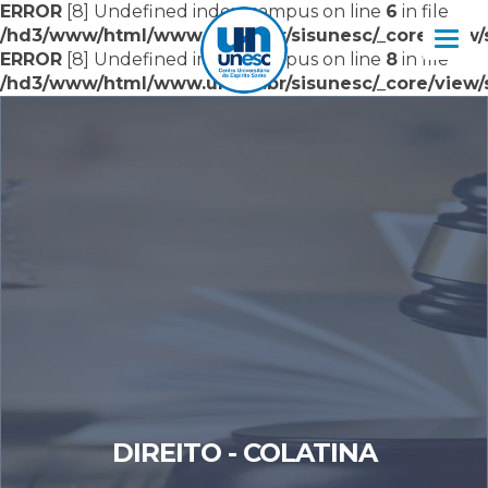
ERROR
[8] Undefined index: campus on line
6
in file
/hd3/www/html/www.unesc.br/sisunesc/_core/view/si
Nav
ERROR
[8] Undefined index: campus on line
8
in file
/hd3/www/html/www.unesc.br/sisunesc/_core/view/si
DIREITO - COLATINA