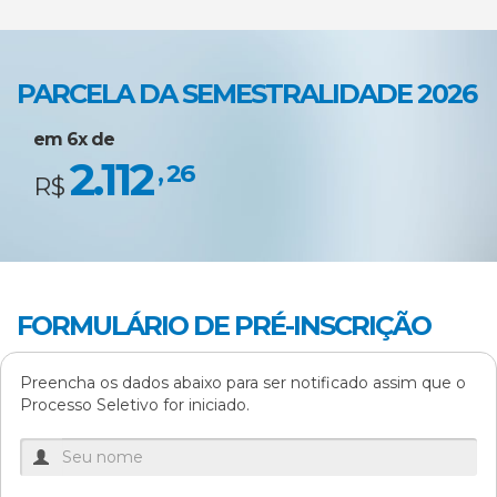
Fernanda Fachetti Horta
Guilherme Alves dos Santos
PARCELA DA SEMESTRALIDADE 2026
em 6x de
Helio Angotti Neto
2.112
, 26
R$
Hudson Augusto Dalto
Katia Dutra Pinheiro de Lacerda
FORMULÁRIO DE PRÉ-INSCRIÇÃO
Michela Direne Penitente
Preencha os dados abaixo para ser notificado assim que o
Processo Seletivo for iniciado.
Saulo Hoffmann Prates
Theruinter Zacche Oliveira