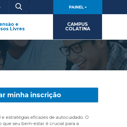
o
PAINEL
ensão e
CAMPUS
sos Livres
COLATINA
ar minha inscrição
 e estratégias eficazes de autocuidado. O
o que seu bem-estar é crucial para a