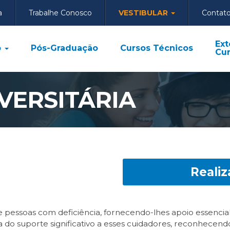
a
Trabalhe Conosco
VESTIBULAR
Contat
Ext
o
Pós-Graduação
Cursos Técnicos
Cur
VERSITÁRIA
Realiz
e pessoas com deficiência, fornecendo-lhes apoio essencial
do suporte significativo a esses cuidadores, reconhecend