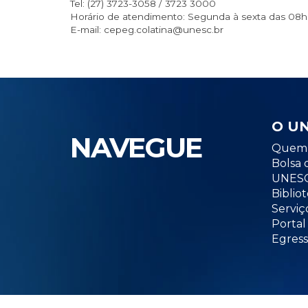
Tel: (27) 3723-3058 / 3723 3000
Horário de atendimento: Segunda à sexta das 08h à
E-mail: cepeg.colatina@unesc.br
O U
NAVEGUE
Quem 
Bolsa 
UNESC
Biblio
Serviç
Portal
Egress