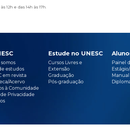
s 12h e das 14h às 17h.
NESC
Estude no UNESC
Aluno
somos
Cursos Livres e
Painel 
de estudos
Extensão
Estági
 em revista
Graduação
Manual
teca/Acervo
Pós-graduação
Diploma
os à Comunidade
 de Privacidade
os