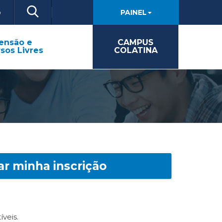
o
PAINEL
ensão e
CAMPUS
sos Livres
COLATINA
ar minha inscrição
veis.