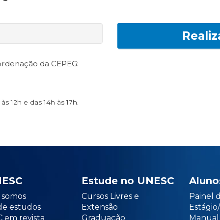
Realiz
oordenação da CEPEG:
s 12h e das 14h às 17h.
NESC
Estude no UNESC
Aluno
somos
Cursos Livres e
Painel 
de estudos
Extensão
Estági
 em revista
Graduação
Manual