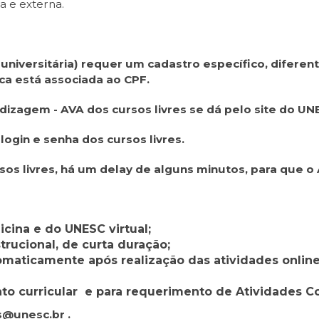
 e externa.
o universitária) requer um cadastro específico, difere
ca está associada ao CPF.
dizagem - AVA dos cursos livres se dá pelo site do UN
gin e senha dos cursos livres.
rsos livres, há um delay de alguns minutos, para que 
cina e do UNESC virtual;
strucional, de curta duração;
omaticamente após realização das atividades onlin
nto curricular e para requerimento de Atividades 
s@unesc.br .