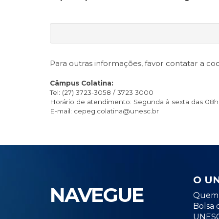
Para outras informações, favor contatar a c
Câmpus Colatina:
Tel: (27) 3723-3058 / 3723 3000
Horário de atendimento: Segunda à sexta das 08h à
E-mail: cepeg.colatina@unesc.br
O U
NAVEGUE
Quem 
Bolsa 
UNESC