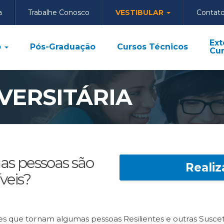
a
Trabalhe Conosco
VESTIBULAR
Contat
Ext
o
Pós-Graduação
Cursos Técnicos
Cur
VERSITÁRIA
as pessoas são
Realiz
veis?
s que tornam algumas pessoas Resilientes e outras Suscetí