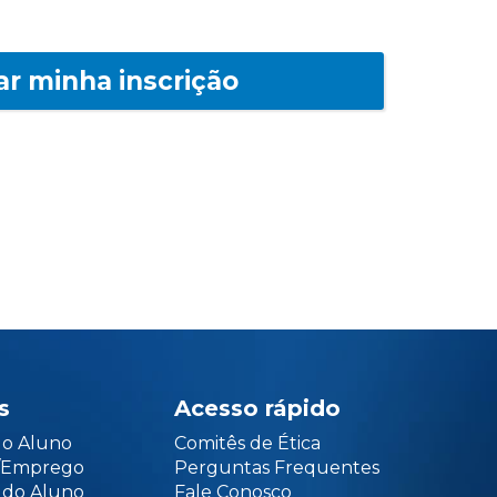
ar minha inscrição
s
Acesso rápido
do Aluno
Comitês de Ética
o/Emprego
Perguntas Frequentes
 do Aluno
Fale Conosco