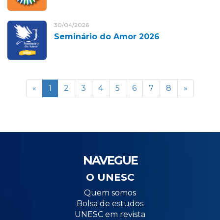
30/04/2026
Seminário do Amor 2026
«
1
2
3
4
5
6
7
8
»
NAVEGUE
O UNESC
Quem somos
Bolsa de estudos
UNESC em revista