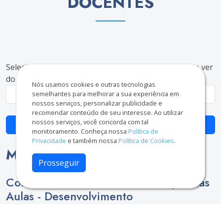
DOCENTES
Selecione um curso e clique em "Ver Resultado" para ver
do curso separadamente.
Nós usamos cookies e outras tecnologias
semelhantes para melhorar a sua experiência em
nossos serviços, personalizar publicidade e
recomendar conteúdo de seu interesse. Ao utilizar
nossos serviços, você concorda com tal
Ver resultado do curso selecionado
monitoramento. Conheça nossa
Política de
Privacidade
e também nossa
Política de Cookies
.
Média Geral
Prosseguir
Conhecimento Técnico - Condução das
Aulas - Desenvolvimento